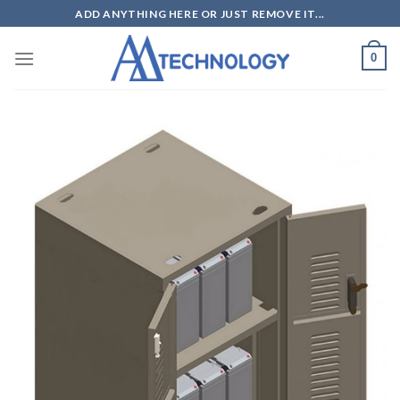
Skip
ADD ANYTHING HERE OR JUST REMOVE IT...
to
content
0