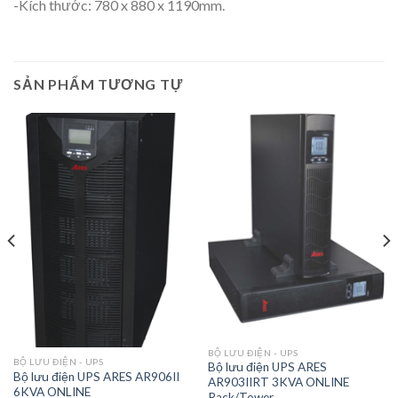
-Kích thước: 780 x 880 x 1190mm.
SẢN PHẨM TƯƠNG TỰ
BỘ LƯU ĐIỆN - UPS
BỘ LƯU ĐIỆN - UPS
Bộ lưu điện UPS ARES
Bộ lưu điện UPS ARES AR906II
AR903IIRT 3KVA ONLINE
6KVA ONLINE
Rack/Tower