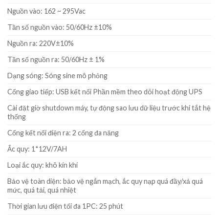
Nguồn vào: 162 ~ 295Vac
Tần số nguồn vào: 50/60Hz ±10%
Nguồn ra: 220V±10%
Tần số nguồn ra: 50/60Hz ± 1%
Dạng sóng: Sóng sine mô phỏng
Cổng giao tiếp: USB
kết nối Phần mềm theo dõi hoạt động UPS
Cài đặt giờ shutdown máy, tự động sao lưu dữ liệu trước khi tắt hệ
thống
Cổng kết nối điện ra: 2 cổng đa năng
Ắc quy: 1*12V/7AH
Loại ắc quy: khô kín khí
Bảo vệ toàn diện: bảo vệ ngắn mạch, ắc quy nạp quá đầy/xả quá
mức, quá tải, quá nhiệt
Thời gian lưu điện tối đa 1PC: 25 phút