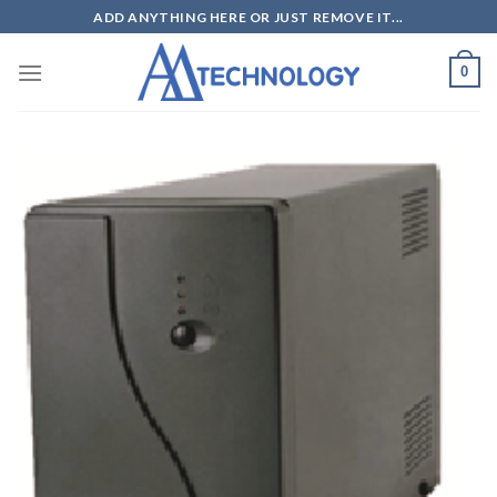
Skip
ADD ANYTHING HERE OR JUST REMOVE IT...
to
content
0