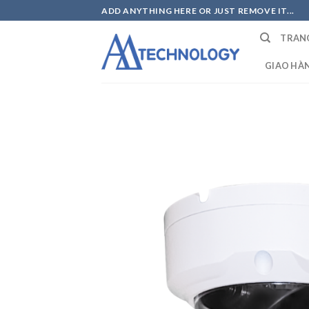
Skip
ADD ANYTHING HERE OR JUST REMOVE IT...
to
TRAN
content
GIAO HÀ