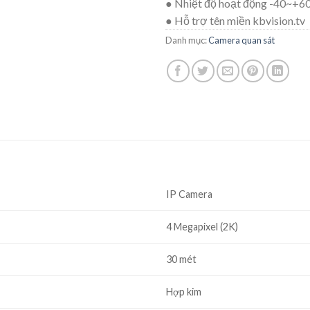
● Nhiệt độ hoạt động -40~+6
● Hỗ trợ tên miền kbvision.tv
Danh mục:
Camera quan sát
IP Camera
4 Megapixel (2K)
30 mét
Hợp kim