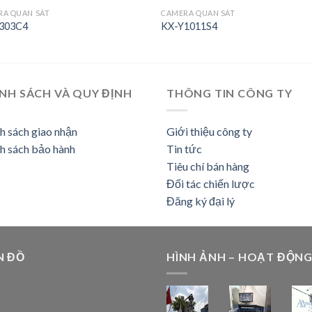
RA QUAN SÁT
CAMERA QUAN SÁT
303C4
KX-Y1011S4
NH SÁCH VÀ QUY ĐỊNH
THÔNG TIN CÔNG TY
h sách giao nhận
Giới thiệu công ty
h sách bảo hành
Tin tức
Tiêu chí bán hàng
Đối tác chiến lược
Đăng ký đại lý
N ĐỒ
HÌNH ẢNH – HOẠT ĐỘN