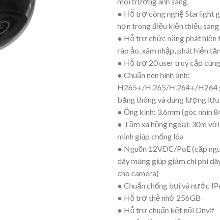
môi trường ánh sáng.
● Hỗ trợ công nghệ Starlight g
hơn trong điều kiện thiếu sáng
● Hỗ trợ chức năng phát hiện
rào ảo, xâm nhập, phát hiện tă
● Hỗ trợ 20 user truy cập cùng
● Chuẩn nén hình ảnh:
H265+/H.265/H.264+/H264 gi
băng thông và dung lượng lưu
● Ống kính: 3.6mm (góc nhìn 8
● Tầm xa hồng ngoại: 30m với
minh giúp chống lóa
● Nguồn 12VDC/PoE (cấp ng
dây mạng giúp giảm chi phí dâ
cho camera)
● Chuẩn chống bụi và nước I
● Hỗ trợ thẻ nhớ 256GB
● Hỗ trợ chuẩn kết nối Onvif