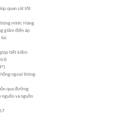
iúp quan sát tốt
 thông minh: Hàng
ng giảm điện áp
 lúc
úp tiết kiệm
 trữ
4°)
 hồng ngoại thông
uồn qua đường
y nguồn và nguồn
P67