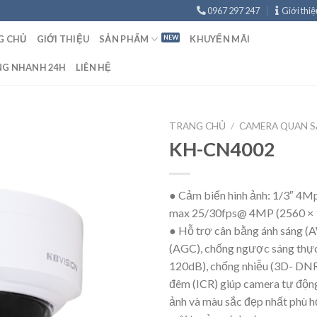
0967 297 247
Giới thiệ
G CHỦ
GIỚI THIỆU
SẢN PHẨM
KHUYẾN MÃI
NG NHANH 24H
LIÊN HỆ
TRANG CHỦ
/
CAMERA QUAN S
KH-CN4002
● Cảm biến hình ảnh: 1/3″ 4Mp
max 25/30fps@ 4MP (2560 × 
● Hỗ trợ cân bằng ánh sáng (
(AGC), chống ngược sáng thự
120dB), chống nhiễu (3D- DNR
đêm (ICR) giúp camera tự động
ảnh và màu sắc đẹp nhất phù h