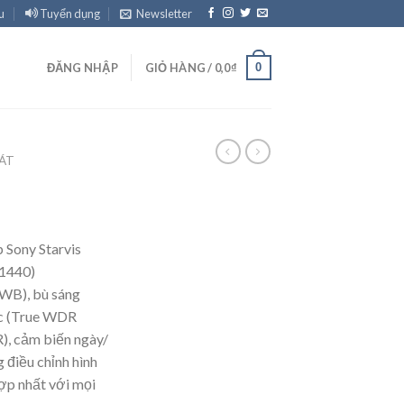
u
Tuyển dụng
Newsletter
0
ĐĂNG NHẬP
GIỎ HÀNG /
0,0
₫
ÁT
 Sony Starvis
1440)
AWB), bù sáng
c (True WDR
), cảm biến ngày/
 điều chỉnh hình
ợp nhất với mọi