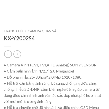
TRANG CHỦ
/
CAMERA QUAN SÁT
KX-Y2002S4
● Camera 4 in 1 (CVI, TVI,AHD,Analog) SONY SENSOR
● Cảm biến hình ảnh: 1/2.7″ 2.0 Megapixel
● Độ phân giải: 25/
30fps@2.0
Mp(1920×1080)
● Hỗ trợ cân bằng ánh sáng, bù sáng, chống ngược sáng,
chống nhiễu 2D-DNR, cảm biến ngày/đêm giúp camera tự
động điều chỉnh hình ảnh và màu sắc đẹp nhất phù hợp nhất
với mọi môi trường ánh sáng
● Hỗ trợ chuyển chế độ hình ảnh và điều chỉnh OSD Menu