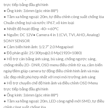
trực tiếp bằng đầu ghi hình
● Ống kính: 3.6mm (góc nhìn 88°)
● Tầm xa hồng ngoại: 20m, tự điều chỉnh công suất chống lóa
Chuẩn chống bụi và nước IP67, vỏ kim loại
● Nhiệt độ hoạt động -40~+60°C
● Nguồn: DC 12V● Camera 4 in 1 (CVI, TVI, AHD, Analog)
SONY SENSOR
● Cảm biến hình ảnh: 1/2.7″ 2.0 Megapixel
● Độ phân giải: 25/
30fps@2.0
Mp(1920×1080)
● Hỗ trợ cân bằng ánh sáng, bù sáng, chống ngược sáng,
chống nhiễu 2D- DNR, OSD menu điều chỉnh từ xa, cảm biến
ngày/đêm giúp camera tự động điều chỉnh hình ảnh và màu
sắc đẹp nhất phù hợp nhất với mọi môi trường ánh sáng
● Hỗ trợ chuyển chế độ hình ảnh và điều chỉnh OSD Menu
trực tiếp bằng đầu ghi hình
● Ống kính: 3.6mm (góc nhìn 88°)
● Tầm xa hồng ngoại: 20m, LED công nghệ mới SMD, tự điều
chỉnh công suất chống lóa