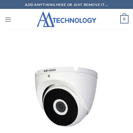
Skip
ADD ANYTHING HERE OR JUST REMOVE IT...
to
content
0