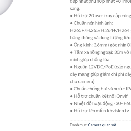
đẹp nhất phù hợp nhất với mọ
sáng.
● Hỗ trợ 20 user truy cập cùng
● Chuẩn nén hình ảnh:
H265+/H.265/H.264+/H264 gi
băng thông và dung lượng lưu
● Ống kính: 3.6mm (góc nhìn 8
● Tầm xa hồng ngoại: 30m với
minh giúp chống lóa
● Nguồn 12VDC/PoE (cấp ng
dây mạng giúp giảm chi phí dâ
cho camera)
● Chuẩn chống bụi và nước I
● Hỗ trợ chuẩn kết nối Onvif
● Nhiệt độ hoạt động -30~+6
● Hỗ trợ tên miền kbvision.tv
Danh mục:
Camera quan sát