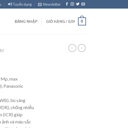
u
Tuyển dụng
Newsletter
0
ĐĂNG NHẬP
GIỎ HÀNG /
0,0
₫
ÁT
0 Mp, max
, Panasonic
AWB), bù sáng
DR), chống nhiễu
 (ICR) giúp
h ảnh và màu sắc