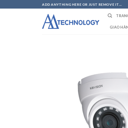
Skip
ADD ANYTHING HERE OR JUST REMOVE IT...
to
TRAN
content
GIAO HÀ