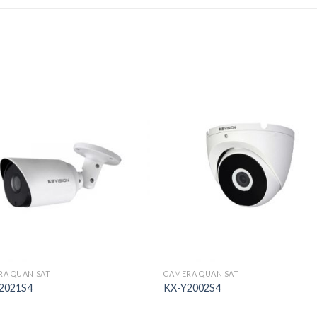
RA QUAN SÁT
CAMERA QUAN SÁT
2021S4
KX-Y2002S4