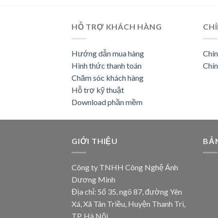
HỖ TRỢ KHÁCH HÀNG
CHÍ
Hướng dẫn mua hàng
Chín
Hình thức thanh toán
Chín
Chăm sóc khách hàng
Hỗ trợ kỹ thuật
Download phần mềm
GIỚI THIỆU
BẢ
Công ty TNHH Công Nghệ Ánh
Dương Minh
Địa chỉ: Số 35, ngõ 87, đường Yên
Xá, Xã Tân Triều, Huyện Thanh Trì,
TP. Hà Nội