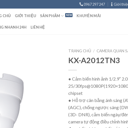
0967 297 247
Giới thiệ
G CHỦ
GIỚI THIỆU
SẢN PHẨM
KHUYẾN MÃI
NG NHANH 24H
LIÊN HỆ
TRANG CHỦ
/
CAMERA QUAN S
KX-A2012TN3
● Cảm biến hình ảnh 1/2.9″ 2.
25/30fps@1080P(1920×1080)
chipset
● Hỗ trợ cân bằng ánh sáng (
(AGC), chống ngược sáng (DW
(3D- DNR), cảm biến ngày/đêm
camera tự động điều chỉnh hìn