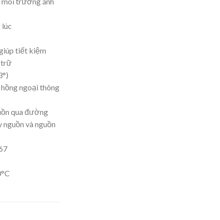
i môi trường ánh
 lúc
úp tiết kiệm
 trữ
3°)
 hồng ngoại thông
uồn qua đường
y nguồn và nguồn
P67
0°C