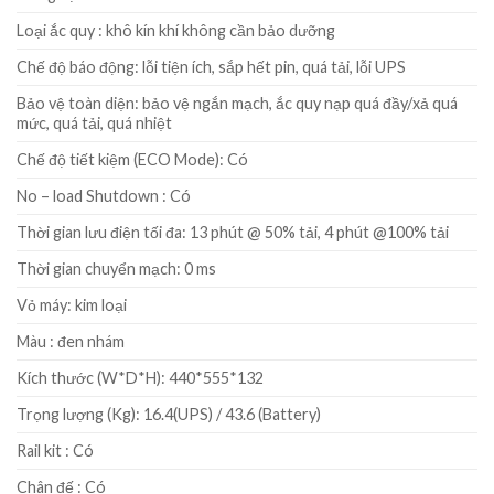
Loại ắc quy : khô kín khí không cần bảo dưỡng
Chế độ báo động: lỗi tiện ích, sắp hết pin, quá tải, lỗi UPS
Bảo vệ toàn diện: bảo vệ ngắn mạch, ắc quy nạp quá đầy/xả quá
mức, quá tải, quá nhiệt
Chế độ tiết kiệm (ECO Mode): Có
No – load Shutdown : Có
Thời gian lưu điện tối đa: 13 phút @ 50% tải, 4 phút @100% tải
Thời gian chuyển mạch: 0 ms
Vỏ máy: kim loại
Màu : đen nhám
Kích thước (W*D*H): 440*555*132
Trọng lượng (Kg): 16.4(UPS) / 43.6 (Battery)
Rail kit : Có
Chân đế : Có