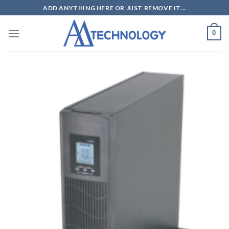
Skip
ADD ANYTHING HERE OR JUST REMOVE IT...
to
content
0