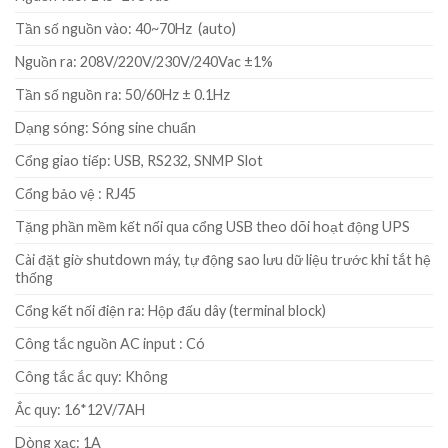
Tần số nguồn vào: 40~70Hz (auto)
Nguồn ra: 208V/220V/230V/240Vac ±1%
Tần số nguồn ra: 50/60Hz ± 0.1Hz
Dạng sóng: Sóng sine chuẩn
Cổng giao tiếp: USB, RS232, SNMP Slot
Cổng bảo vệ : RJ45
Tặng phần mềm kết nối qua cổng USB theo dõi hoạt động UPS
Cài đặt giờ shutdown máy, tự động sao lưu dữ liệu trước khi tắt hệ
thống
Cổng kết nối điện ra: Hộp đấu dây (terminal block)
Công tắc nguồn AC input : Có
Công tắc ắc quy: Không
Ắc quy: 16*12V/7AH
Dòng xạc: 1A