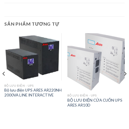
SẢN PHẨM TƯƠNG TỰ
BỘ LƯU ĐIỆN - UPS
Bộ lưu điện UPS ARES AR220NH
2000VA LINE INTERACTIVE
BỘ LƯU ĐIỆN - UPS
BỘ LƯU ĐIỆN CỬA CUỐN UPS
ARES AR10D