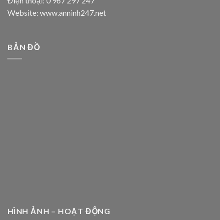
Điện thoại: 0 967 297 247
Website: www.anninh247.net
BẢN ĐỒ
HÌNH ẢNH – HOẠT ĐỘNG