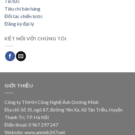
Tin tức
Tiêu chí bán hàng
Đối tác chiến lược
Đăng ký đại lý
KẾT NỐI VỚI CHÚNG TÔI
GIỚI THIỆU
Công ty TNHH Công Nghệ Ánh Dương Minh
Địa chỉ: Số 35, ngõ 87, đường Yên Xá, Xã Tân Triều, Huyện
Thanh Trì, TP. Hà Nội
Điện thoại: 0 967 297 247
Website: www.anninh247.net