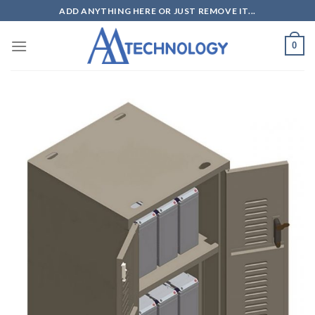
Skip
ADD ANYTHING HERE OR JUST REMOVE IT...
to
content
0