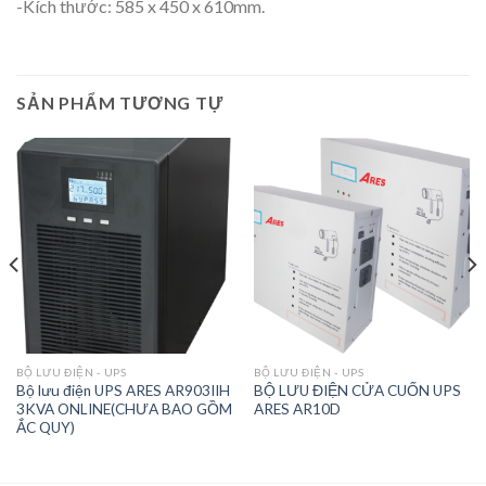
-Kích thước: 585 x 450 x 610mm.
SẢN PHẨM TƯƠNG TỰ
BỘ LƯU ĐIỆN - UPS
BỘ LƯU ĐIỆN - UPS
Bộ lưu điện UPS ARES AR903IIH
BỘ LƯU ĐIỆN CỬA CUỐN UPS
3KVA ONLINE(CHƯA BAO GỒM
ARES AR10D
ẮC QUY)