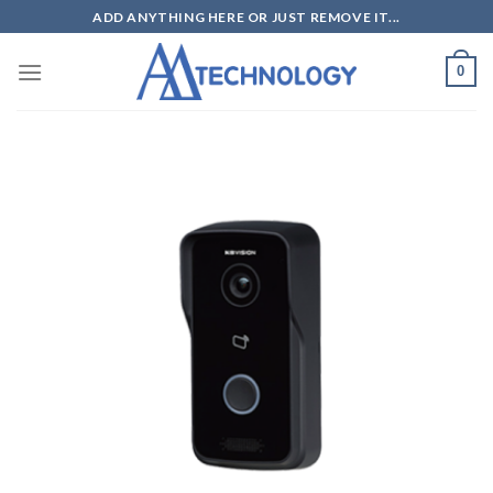
Skip
ADD ANYTHING HERE OR JUST REMOVE IT...
to
content
0