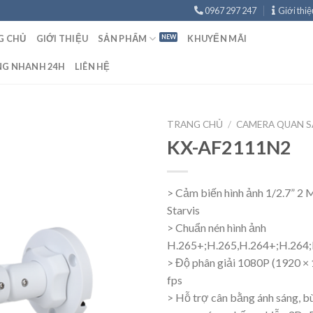
0967 297 247
Giới thiệ
G CHỦ
GIỚI THIỆU
SẢN PHẨM
KHUYẾN MÃI
NG NHANH 24H
LIÊN HỆ
TRANG CHỦ
/
CAMERA QUAN S
KX-AF2111N2
> Cảm biến hình ảnh 1/2.7” 2 
Starvis
> Chuẩn nén hình ảnh
H.265+;H.265,H.264+;H.26
> Độ phân giải 1080P (1920 ×
fps
> Hỗ trợ cân bằng ánh sáng, b