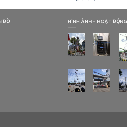
N ĐỒ
HÌNH ẢNH – HOẠT ĐỘN