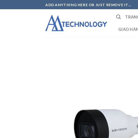
Skip
ADD ANYTHING HERE OR JUST REMOVE IT...
to
TRAN
content
GIAO HÀ