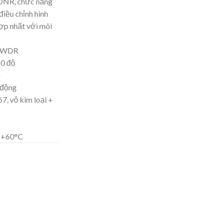
 DNR, chức năng
điều chỉnh hình
ợp nhất với môi
 DWDR
10 độ
m
 động
7, vỏ kim loại +
~ +60°C