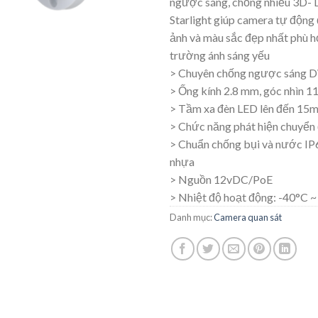
ngược sáng, chống nhiễu 3D-
Starlight giúp camera tự động 
ảnh và màu sắc đẹp nhất phù h
trường ánh sáng yếu
> Chuyên chống ngược sáng
> Ống kính 2.8 mm, góc nhìn 1
> Tầm xa đèn LED lên đến 15
> Chức năng phát hiện chuyển
> Chuẩn chống bụi và nước IP6
nhựa
> Nguồn 12vDC/PoE
> Nhiệt độ hoạt động: -40°C 
Danh mục:
Camera quan sát