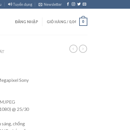
u
Tuyển dụng
Newsletter
0
ĐĂNG NHẬP
GIỎ HÀNG /
0,0
₫
ÁT
Megapixel Sony
4;MJPEG
 1080) @ 25/30
ù sáng, chống