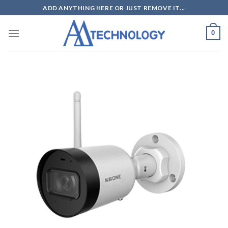
Skip
ADD ANYTHING HERE OR JUST REMOVE IT...
to
content
0