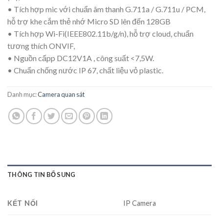
• Tích hợp mic với chuẩn âm thanh G.711a / G.711u / PCM,
hỗ trợ khe cắm thẻ nhớ Micro SD lên đến 128GB
• Tích hợp Wi-Fi(IEEE802.11b/g/n), hỗ trợ cloud, chuẩn
tương thích ONVIF,
• Nguồn cấpp DC12V1A , công suất <7,5W.
• Chuẩn chống nước IP 67, chất liệu vỏ plastic.
Danh mục:
Camera quan sát
THÔNG TIN BỔ SUNG
KẾT NỐI
IP Camera