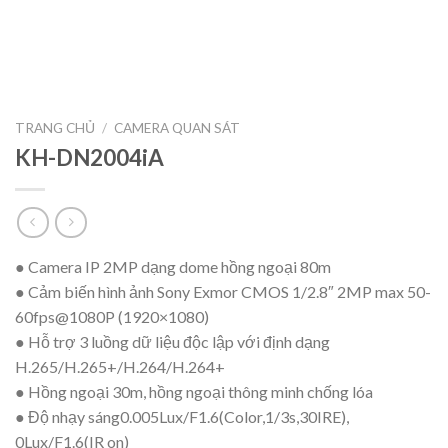
TRANG CHỦ
/
CAMERA QUAN SÁT
KH-DN2004iA
● Camera IP 2MP dạng dome hồng ngoại 80m
● Cảm biến hình ảnh Sony Exmor CMOS 1/2.8″ 2MP max 50-
60fps@1080P (1920×1080)
● Hỗ trợ 3 luồng dữ liệu độc lập với định dạng
H.265/H.265+/H.264/H.264+
● Hồng ngoại 30m, hồng ngoại thông minh chống lóa
● Độ nhạy sáng0.005Lux/F1.6(Color,1/3s,30IRE),
0Lux/F1.6(IR on)