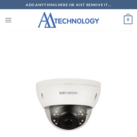
Skip
ADD ANYTHING HERE OR JUST REMOVE IT...
to
content
0