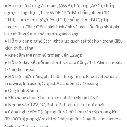
● Hỗ trợ cân bằng ánh sáng (AWB), bù sáng (AGC), chống
ngược sáng thực (True WDR 120dB), chống nhiễu (3D-
DNR), cảm biến ngày/đêm (ICR) chỗng chói (BLC) giúp
camera tự động điều chỉnh hình ảnh và màu sắc đẹp nhất phù
hợp nhất với mọi môi trường ánh sáng.
● Hỗ trợ công nghệ Starlight giúp quan sát tốt hơn trong điều
kiện thiếu sáng
● Khe cắm thẻ nhớ hỗ trợ lên đến 128gb
● Hỗ trợ dây kết nối âm thanh và báo động: 1/1 Alarm in/out,
1/1 audio in/out
● Hỗ trợ chức năng phát hiện thông minh: Face Detection,
Tripwire, Intrusion, Object Abandoned / Missing
● Ống kính 3.6mm
● Khả năng chống bụi, nước đạt tiêu chuẩn IP67
● Nguồn vào 12VDC, PoE, ePoE, chuẩn kết nối onvif
● Công nghệ ePoE (cấp nguồn và dữ liệu trên cáp mạng lên
đến 800m) giúp giảm chi phí dây nguồn và nguồn cho camera
Danh mục:
Camera quan sát