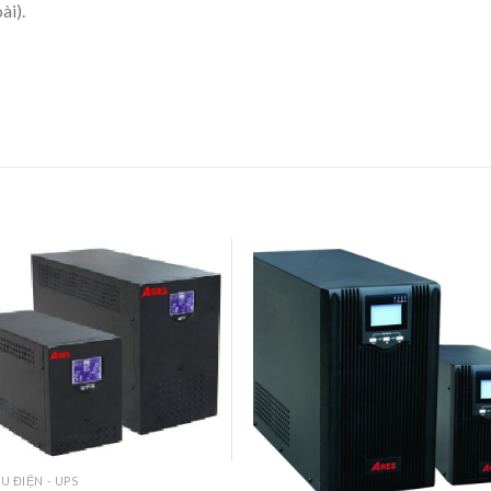
ài).
U ĐIỆN - UPS