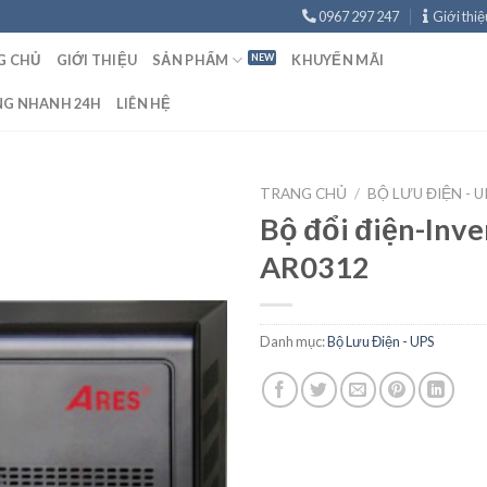
0967 297 247
Giới thiệ
G CHỦ
GIỚI THIỆU
SẢN PHẨM
KHUYẾN MÃI
NG NHANH 24H
LIÊN HỆ
TRANG CHỦ
/
BỘ LƯU ĐIỆN - U
Bộ đổi điện-Inve
AR0312
Danh mục:
Bộ Lưu Điện - UPS