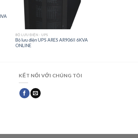
00VA
BỘ LƯU ĐIỆN - UPS
Bộ lưu điện UPS ARES AR906II 6KVA
ONLINE
KẾT NỐI VỚI CHÚNG TÔI