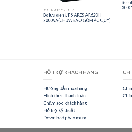
Bộ l
3000
BỘ LƯU ĐIỆN - UPS
ARES AR2200
Bộ lưu điện UPS ARES AR620H
2000VA(CHƯA BAO GỒM ẮC QUY)
HỖ TRỢ KHÁCH HÀNG
CHÍ
Hướng dẫn mua hàng
Chín
Hình thức thanh toán
Chín
Chăm sóc khách hàng
Hỗ trợ kỹ thuật
Download phần mềm