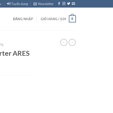
u
Tuyển dụng
Newsletter
0
ĐĂNG NHẬP
GIỎ HÀNG /
0,0
₫
PS
rter ARES