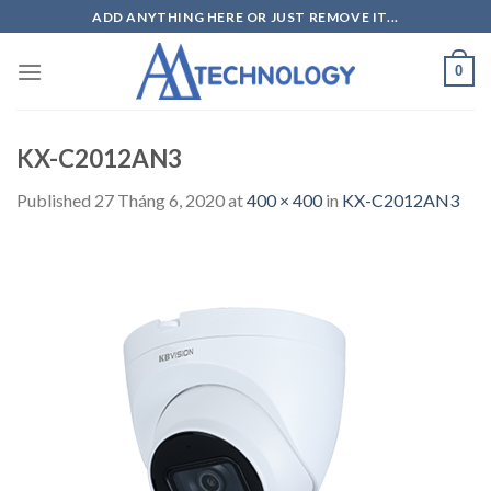
Skip
ADD ANYTHING HERE OR JUST REMOVE IT...
to
content
0
KX-C2012AN3
Published
27 Tháng 6, 2020
at
400 × 400
in
KX-C2012AN3