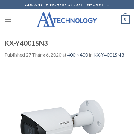
Skip
ADD ANYTHING HERE OR JUST REMOVE IT...
to
content
0
KX-Y4001SN3
Published
27 Tháng 6, 2020
at
400 × 400
in
KX-Y4001SN3