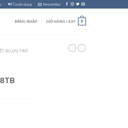
u
Tuyển dụng
Newsletter
0
ĐĂNG NHẬP
GIỎ HÀNG /
0,0
₫
ẾT BỊ LƯU TRỮ
 8TB