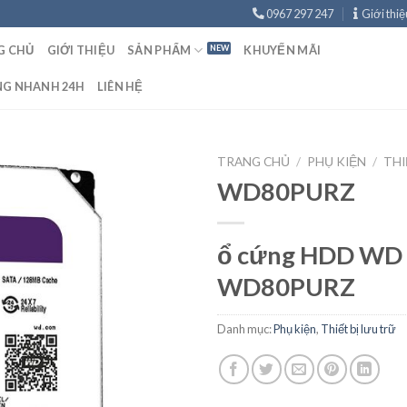
0967 297 247
Giới thiệ
G CHỦ
GIỚI THIỆU
SẢN PHẨM
KHUYẾN MÃI
NG NHANH 24H
LIÊN HỆ
TRANG CHỦ
/
PHỤ KIỆN
/
THI
WD80PURZ
ổ cứng HDD WD
WD80PURZ
Danh mục:
Phụ kiện
,
Thiết bị lưu trữ