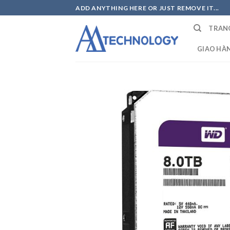
Skip
ADD ANYTHING HERE OR JUST REMOVE IT...
to
TRAN
content
GIAO HÀ