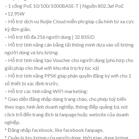
– 1 cổng PoE 10/100/1000BASE-T | Nguồn 802.3af PoE
<12.95W
– Hỗ trợ dịch vụ Ruijie Cloud miễn phí giúp cấu hình tư xa cực
kỳ đơn giản.
– Hỗ trợ tối đa 256 người dùng | 32 BSSID
– Hỗ trợ tính năng cân bằng tải thông minh dựa vào số lượng
người dùng và lưu lượng.
– Hỗ trợ tính năng tạo Voucher cho người dùng (phù hợp cho
giải pháp cho thuê wifi khu nhà trọ/ký túc xá)
– Hỗ trợ tính năng PPSK giúp phân quyền đăng ký wifi cho 1
số thiết bị xác định trước.
– Hỗ trợ các tính năng WIFI marketing:
* Giao diện đăng nhập dạng trang chào, cho phép tuỳ biến
theo logo, hình ảnh doanh nghiệp, thông điệp quảng bá, nút
click trỏ đến trang đích là fanpage hoặc website của doanh
nghiệp.
* Đăng nhập facebook, like facebook fanpage,
* Quản lý lưu lượng của người dùng, thời gian, dung lượng