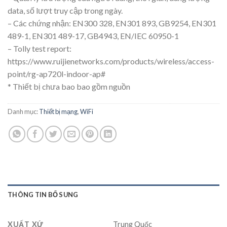
data, số lượt truy cập trong ngày.
– Các chứng nhận: EN300 328, EN301 893, GB9254, EN301
489-1, EN301 489-17, GB4943, EN/IEC 60950-1
– Tolly test report:
https://www.ruijienetworks.com/products/wireless/access-
point/rg-ap720l-indoor-ap#
* Thiết bị chưa bao bao gồm nguồn
Danh mục:
Thiết bị mạng
,
WiFi
THÔNG TIN BỔ SUNG
XUẤT XỨ
Trung Quốc