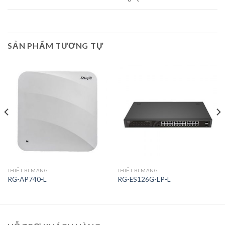
SẢN PHẨM TƯƠNG TỰ
THIẾT BỊ MẠNG
THIẾT BỊ MẠNG
RG-AP740-L
RG-ES126G-LP-L