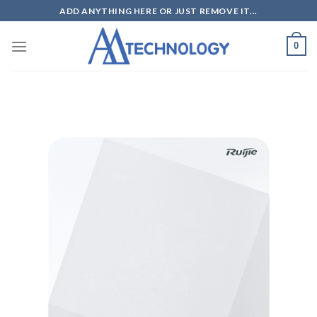
Skip
ADD ANYTHING HERE OR JUST REMOVE IT...
to
content
0