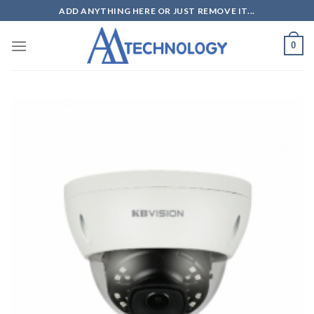
Skip
ADD ANYTHING HERE OR JUST REMOVE IT...
to
content
0