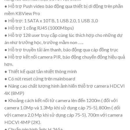
● Hỗ trợ Push video báo động qua thiết bị di động trên phần
mềm KBView Pro
● Hỗ trợ: 1 SATA x 10TB, 1 USB 2.0, 1 USB 3.,0
● Hỗ trợ 1 cổng RJ45 (1000Mbps)
● Hỗ trợ 128 user truy cập cùng lúc thích hợp cho những dự
án như trường học, trường mầm non …..
● Hỗ trợ truyền tải âm thanh, báo động qua cáp đồng trục
● Hỗ trợ kết nối camera PIR, báo động chuyển động hiệu quả
hơn.
● Thiết kế quạt tản nhiệt thông minh
● Có nút reset cứng trên mainboard
● Nâng cao chất lượng hình ảnh hiển thịỗ trợ camera HDCVI
4K (8MP)
● Khoảng cách kết nối từ camera lên đến 1200m ( đối với
camera 1.0Mp và 1.3Mp khi sử dụng cáp 75-5), 800m ( dối
với camera 2.0 Mp khi sử dụng cáp 75-5), 700m với camera
HDCVI 4MP (2K).
● Chuẩn nén hình ảnh: H.265+