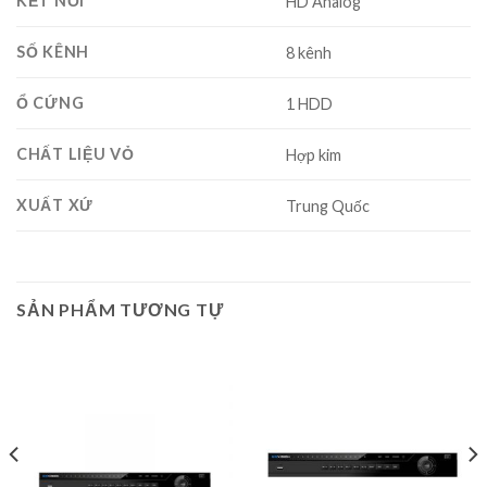
KẾT NỐI
HD Analog
SỐ KÊNH
8 kênh
Ổ CỨNG
1 HDD
CHẤT LIỆU VỎ
Hợp kim
XUẤT XỨ
Trung Quốc
SẢN PHẨM TƯƠNG TỰ