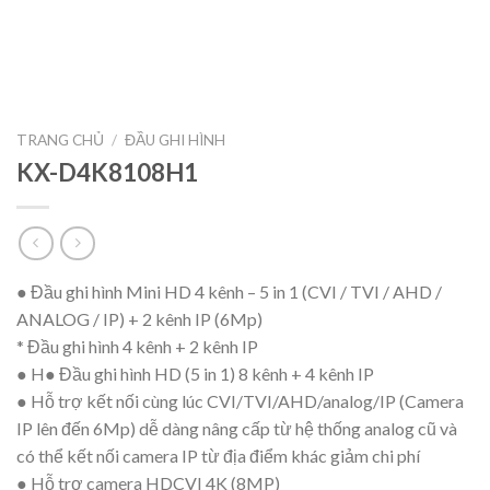
TRANG CHỦ
/
ĐẦU GHI HÌNH
KX-D4K8108H1
● Đầu ghi hình Mini HD 4 kênh – 5 in 1 (CVI / TVI / AHD /
ANALOG / IP) + 2 kênh IP (6Mp)
* Đầu ghi hình 4 kênh + 2 kênh IP
● H● Đầu ghi hình HD (5 in 1) 8 kênh + 4 kênh IP
● Hỗ trợ kết nối cùng lúc CVI/TVI/AHD/analog/IP (Camera
IP lên đến 6Mp) dễ dàng nâng cấp từ hệ thống analog cũ và
có thể kết nối camera IP từ địa điểm khác giảm chi phí
● Hỗ trợ camera HDCVI 4K (8MP)