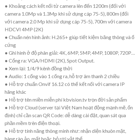
● Khoảng cách kết nối từ camera lên đến 1200m (đối với
camera 1.0Mp và 1.3Mp khi sử dụng cáp 75-5), 800m (đối
với camera 2.0 Mp khi sử dụng cáp 75-5), 700m với camera
HDCVI 4MP (2K)
● Chuẩn nén hình ảnh: H.265+ giúp tiết kiệm băng thông và ổ
cứng
● Ghi hình ở độ phân giải: 4K, 6MP, 5MP, 4MP, 1080P, 720P…
● Cổng ra: VGA/HDMI (2K), Spot Output.
● Xem lại: 1/4/9 kênh đồng thời
● Audio: 1 cổng vào 1 cổng ra, hỗ trợ âm thanh 2 chiều
● Hỗ trợ chuẩn Onvif 16.12 có thể kết nối với camera IP
hãng khác
● Hỗ trợ tên miền miễn phí kbvision.tv trọn đời sản phẩm
● Hỗ trợ Cloud (server tại Việt Nam hoạt động mạnh mẽ, ổn
định) chỉ cần scan QR Code: dễ dàng cài đặt, quan sát qua
phần mềm trên điện thoại.
● Hỗ trợ tính năng thông minh như: nhận diện khuôn mặt,
hàng rào ảo, mất hoặc bỏ rơi vật thể….