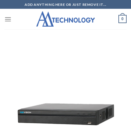
Skip
ADD ANYTHING HERE OR JUST REMOVE IT...
to
content
0