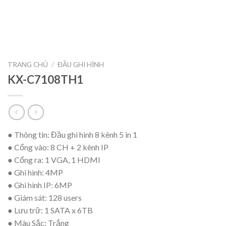
TRANG CHỦ
/
ĐẦU GHI HÌNH
KX-C7108TH1
● Thông tin
:
Đầu ghi hình 8 kênh 5 in 1
● Cổng vào
:
8 CH + 2 kênh IP
● Cổng ra
:
1 VGA, 1 HDMI
● Ghi hình
:
4MP
● Ghi hình IP
:
6MP
● Giám sát
:
128 users
● Lưu trữ
:
1 SATA x 6TB
● Màu Sắc
:
Trắng