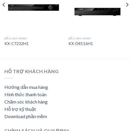
ĐẦU GHI HÌNH
ĐẦU GHI HÌNH
KX-C7232H1
KX-D8116H1
HỖ TRỢ KHÁCH HÀNG
Hướng dẫn mua hàng
Hình thức thanh toán
Chăm sóc khách hàng
Hỗ trợ kỹ thuật
Download phần mềm
CHÍNH SÁCH VÀ QUY ĐỊNH