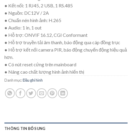
● Kết nối
:
1 RJ45, 2 USB, 1 RS.485
● Nguồn
:
DC12V / 2A
● Chuẩn nén hình ảnh
:
H.265
● Audio
:
1 in, 1 out
● Hỗ trợ
:
ONVIF 16.12, CGI Conformant
● Hỗ trợ truyền tải âm thanh, báo động qua cáp đồng trục
● Hỗ trợ kết nối camera PIR, báo động chuyển động hiệu quả
hơn.
● Có nút reset cứng trên mainboard
● Nâng cao chất lượng hình ảnh hiển thị
Danh mục:
Đầu ghi hình
THÔNG TIN BỔ SUNG