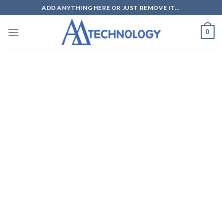
Skip
ADD ANYTHING HERE OR JUST REMOVE IT...
to
content
0