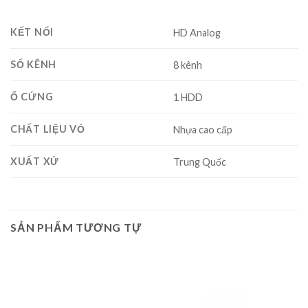
KẾT NỐI
HD Analog
SỐ KÊNH
8 kênh
Ổ CỨNG
1 HDD
CHẤT LIỆU VỎ
Nhựa cao cấp
XUẤT XỨ
Trung Quốc
SẢN PHẨM TƯƠNG TỰ