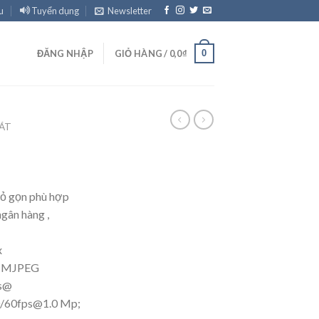
u
Tuyển dụng
Newsletter
0
ĐĂNG NHẬP
GIỎ HÀNG /
0,0
₫
ÁT
hỏ gọn phù hợp
gân hàng ,
x
 & MJPEG
ps@
/
60fps@1.0
Mp;