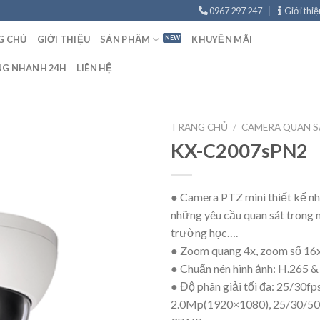
0967 297 247
Giới thiệ
G CHỦ
GIỚI THIỆU
SẢN PHẨM
KHUYẾN MÃI
NG NHANH 24H
LIÊN HỆ
TRANG CHỦ
/
CAMERA QUAN S
KX-C2007sPN2
● Camera PTZ mini thiết kế n
những yêu cầu quan sát trong n
trường học….
● Zoom quang 4x, zoom số 16
● Chuẩn nén hình ảnh: H.265
● Độ phân giải tối đa: 25/30f
2.0Mp(1920×1080), 25/30/50