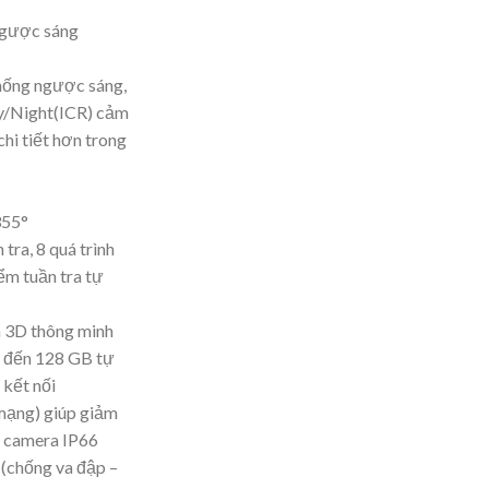
ngược sáng
chống ngược sáng,
ay/Night(ICR) cảm
hi tiết hơn trong
355°
tra, 8 quá trình
ểm tuần tra tự
n 3D thông minh
n đến 128 GB tự
 kết nối
mạng) giúp giảm
o camera IP66
 (chống va đập –