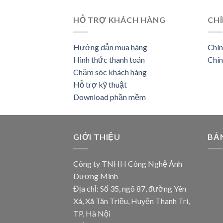
HỖ TRỢ KHÁCH HÀNG
CHÍ
Hướng dẫn mua hàng
Chín
Hình thức thanh toán
Chín
Chăm sóc khách hàng
Hỗ trợ kỹ thuật
Download phần mềm
GIỚI THIỆU
BẢ
Công ty TNHH Công Nghệ Ánh
Dương Minh
Địa chỉ: Số 35, ngõ 87, đường Yên
Xá, Xã Tân Triều, Huyện Thanh Trì,
TP. Hà Nội