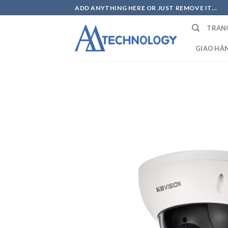
Skip
ADD ANYTHING HERE OR JUST REMOVE IT...
to
TRAN
content
GIAO HÀ