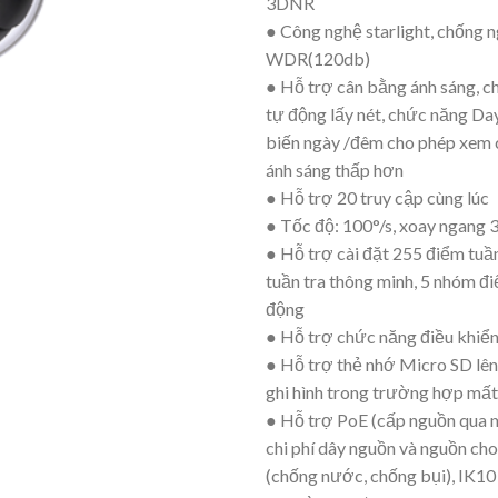
3DNR
● Công nghệ starlight, chống 
WDR(120db)
● Hỗ trợ cân bằng ánh sáng, 
tự động lấy nét, chức năng D
biến ngày /đêm cho phép xem c
ánh sáng thấp hơn
● Hỗ trợ 20 truy cập cùng lúc
● Tốc độ: 100°/s, xoay ngang 
● Hỗ trợ cài đặt 255 điểm tuần 
tuần tra thông minh, 5 nhóm đi
động
● Hỗ trợ chức năng điều khiể
● Hỗ trợ thẻ nhớ Micro SD lê
ghi hình trong trường hợp mất
● Hỗ trợ PoE (cấp nguồn qua 
chi phí dây nguồn và nguồn ch
(chống nước, chống bụi), IK10