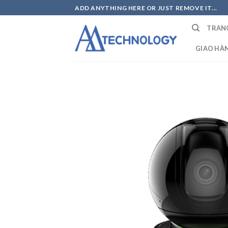
Skip
ADD ANYTHING HERE OR JUST REMOVE IT...
to
TRAN
content
GIAO HÀ