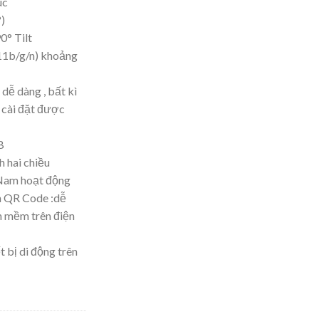
úc
°)
0° Tilt
11b/g/n) khoảng
 dễ dàng , bất kì
 cài đặt được
B
h hai chiều
 Nam hoạt động
an QR Code :dễ
ần mềm trên điện
 bị di động trên