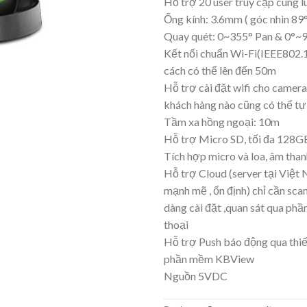
Hỗ trợ 20 user truy cập cùng l
Ống kính: 3.6mm ( góc nhìn 89
Quay quét: 0~355° Pan & 0°~9
Kết nối chuẩn Wi-Fi(IEEE802.
cách có thể lên đến 50m
Hỗ trợ cài đặt wifi cho camera
khách hàng nào cũng có thể tự
Tầm xa hồng ngoại: 10m
Hỗ trợ Micro SD, tối đa 128G
Tích hợp micro và loa, âm than
Hỗ trợ Cloud (server tại Việt
mạnh mẽ , ổn định) chỉ cần sc
dàng cài đặt ,quan sát qua ph
thoại
Hỗ trợ Push báo động qua thiết
phần mềm KBView
Nguồn 5VDC