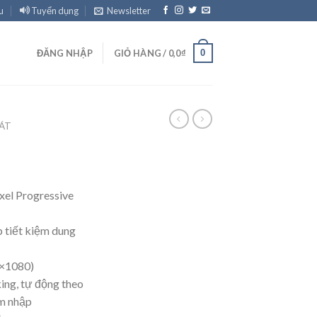
u
Tuyển dụng
Newsletter
0
ĐĂNG NHẬP
GIỎ HÀNG /
0,0
₫
ÁT
xel Progressive
p tiết kiệm dung
0×1080)
ing, tự động theo
âm nhập