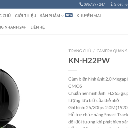
0967 297 247
Giới thiệ
G CHỦ
GIỚI THIỆU
SẢN PHẨM
KHUYẾN MÃI
NG NHANH 24H
LIÊN HỆ
TRANG CHỦ
/
CAMERA QUAN S
KN-H22PW
Cảm biến hình ảnh:2.0 Megapi
CMOS
Chuẩn nén hình ảnh: H.265 giú
lượng lưu trữ của thẻ nhớ
Ghi hình: 25/30fps 2.0M(192
Hỗ trợ chức năng Smart Track
dõi đối tượng khi phát hiện x