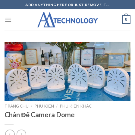
Skip
ADD ANYTHING HERE OR JUST REMOVE IT...
to
content
0
TRANG CHỦ
/
PHỤ KIỆN
/
PHỤ KIỆN KHÁC
Chân Đế Camera Dome